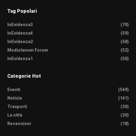
Tag Popolari
InEvidenza3
(70)
InEvidenza4
(59)
InEvidenza2
(58)
Mediolanum Forum
(52)
InEvidenza1
(50)
Categorie Hot
Eventi
(569)
Notizie
(141)
Trasporti
(30)
La città
(30)
Recensioni
(18)