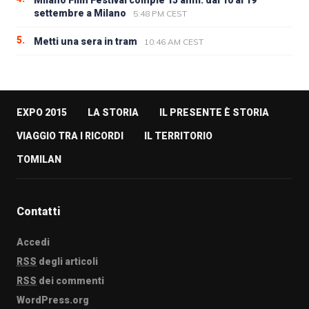
Milano Film Festival compie 15 anni: dal 10 al 19
settembre a Milano
5:48 PM CEST
5.
Metti una sera in tram
10:46 AM CEST
EXPO 2015
LA STORIA
IL PRESENTE È STORIA
VIAGGIO TRA I RICORDI
IL TERRITORIO
TOMILAN
Contatti
Accedi
RSS
degli articoli
RSS
dei commenti
WordPress.org