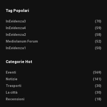
Tag Popolari
InEvidenza3
(70)
InEvidenza4
(59)
InEvidenza2
(58)
Mediolanum Forum
(52)
InEvidenza1
(50)
Categorie Hot
Eventi
(569)
Notizie
(141)
Trasporti
(30)
La città
(30)
Recensioni
(18)