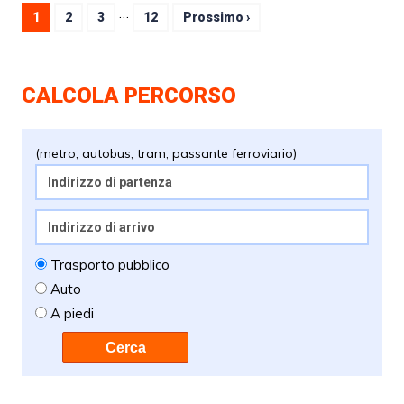
…
1
2
3
12
Prossimo ›
CALCOLA PERCORSO
(metro, autobus, tram, passante ferroviario)
Trasporto pubblico
Auto
A piedi
Cerca