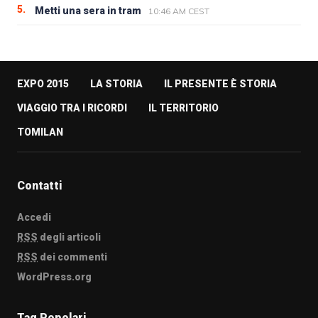
5.
Metti una sera in tram
10:46 AM CEST
EXPO 2015
LA STORIA
IL PRESENTE È STORIA
VIAGGIO TRA I RICORDI
IL TERRITORIO
TOMILAN
Contatti
Accedi
RSS
degli articoli
RSS
dei commenti
WordPress.org
Tag Popolari