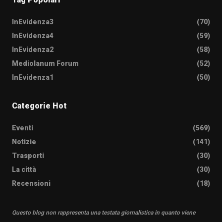
InEvidenza3
(70)
InEvidenza4
(59)
InEvidenza2
(58)
Mediolanum Forum
(52)
InEvidenza1
(50)
Categorie Hot
Eventi
(569)
Notizie
(141)
Trasporti
(30)
La città
(30)
Recensioni
(18)
Questo blog non rappresenta una testata giornalistica in quanto viene