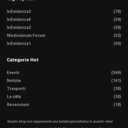
InEvidenza3
(70)
InEvidenza4
(59)
InEvidenza2
(58)
Mediolanum Forum
(52)
InEvidenza1
(50)
Categorie Hot
Eventi
(569)
Notizie
(141)
Trasporti
(30)
La città
(30)
Recensioni
(18)
Questo blog non rappresenta una testata giornalistica in quanto viene