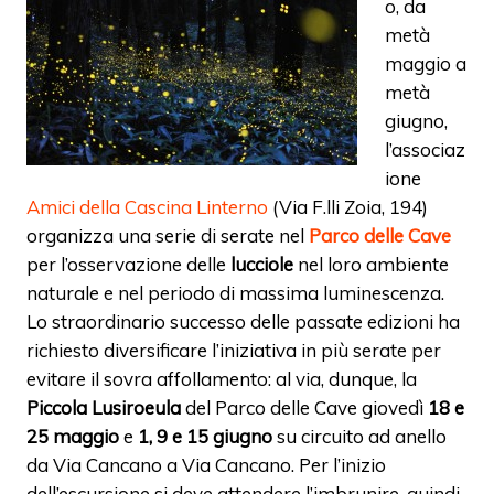
o, da
metà
maggio a
metà
giugno,
l’associaz
ione
Amici della Cascina Linterno
(Via F.lli Zoia, 194)
organizza una serie di serate nel
Parco delle Cave
per l’osservazione delle
lucciole
nel loro ambiente
naturale e nel periodo di massima luminescenza.
Lo straordinario successo delle passate edizioni ha
richiesto diversificare l’iniziativa in più serate per
evitare il sovra affollamento: al via, dunque, la
Piccola Lusiroeula
del Parco delle Cave giovedì
18 e
25 maggio
e
1, 9 e 15 giugno
su circuito ad anello
da Via Cancano a Via Cancano. Per l’inizio
dell’escursione si deve attendere l’imbrunire, quindi