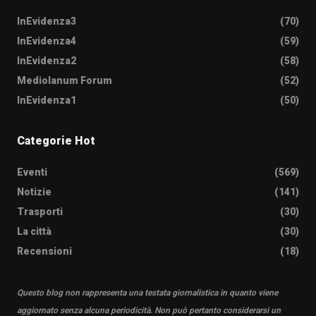
InEvidenza3
(70)
InEvidenza4
(59)
InEvidenza2
(58)
Mediolanum Forum
(52)
InEvidenza1
(50)
Categorie Hot
Eventi
(569)
Notizie
(141)
Trasporti
(30)
La città
(30)
Recensioni
(18)
Questo blog non rappresenta una testata giornalistica in quanto viene
aggiornato senza alcuna periodicità. Non può pertanto considerarsi un