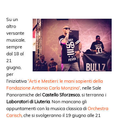
Su un
altro
versante
musicale,
sempre
dal 18 al
21
giugno,
per
l’iniziativa
“Arti e Mestieri: le mani sapienti della
Fondazione Antonio Carlo Monzino”
, nelle Sale
Panoramiche del
Castello Sforzesco
, si terranno i
Laboratori di Liuteria
. Non mancano gli
appuntamenti con la musica classica di
Orchestra
Carisch
, che si svolgeranno il 19 giugno alle 21