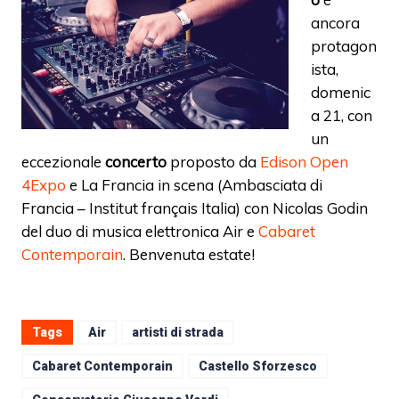
ancora
protagon
ista,
domenic
a 21, con
un
eccezionale
concerto
proposto da
Edison Open
4Expo
e La Francia in scena (Ambasciata di
Francia – Institut français Italia) con Nicolas Godin
del duo di musica elettronica Air e
Cabaret
Contemporain
. Benvenuta estate!
Tags
Air
artisti di strada
Cabaret Contemporain
Castello Sforzesco