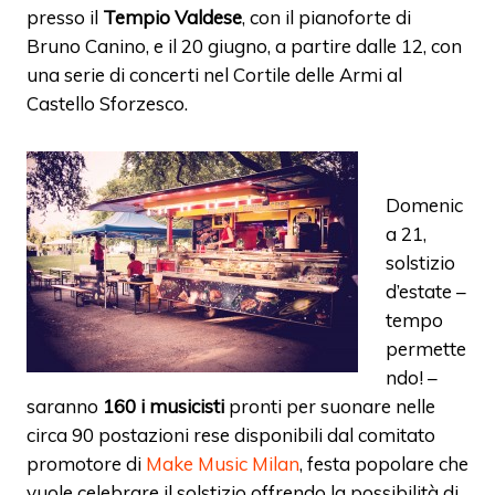
presso il
Tempio Valdese
, con il pianoforte di
Bruno Canino, e il 20 giugno, a partire dalle 12, con
una serie di concerti nel Cortile delle Armi al
Castello Sforzesco.
Domenic
a 21,
solstizio
d’estate –
tempo
permette
ndo! –
saranno
160 i musicisti
pronti per suonare nelle
circa 90 postazioni rese disponibili dal comitato
promotore di
Make Music Milan
, f
esta popolare che
vuole celebrare il solstizio offrendo la possibilità di