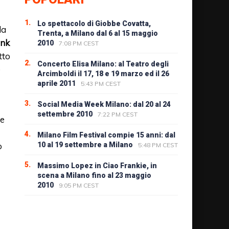
1.
Lo spettacolo di Giobbe Covatta,
da
Trenta, a Milano dal 6 al 15 maggio
nk
2010
7:08 PM CEST
tto
2.
Concerto Elisa Milano: al Teatro degli
e
Arcimboldi il 17, 18 e 19 marzo ed il 26
aprile 2011
5:43 PM CEST
3.
Social Media Week Milano: dal 20 al 24
settembre 2010
7:22 PM CEST
e
4.
Milano Film Festival compie 15 anni: dal
o
10 al 19 settembre a Milano
5:48 PM CEST
5.
Massimo Lopez in Ciao Frankie, in
scena a Milano fino al 23 maggio
2010
9:05 PM CEST