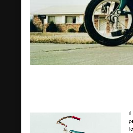
Il
p
fo