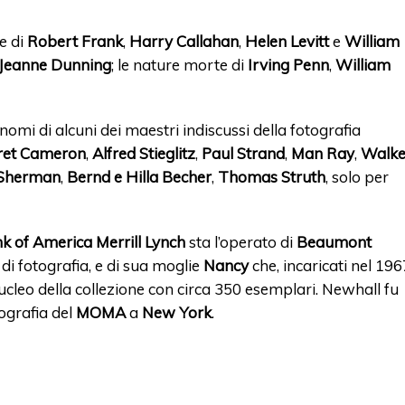
e di
Robert Frank
,
Harry Callahan
,
Helen Levitt
e
William
Jeanne Dunning
; le nature morte di
Irving Penn
,
William
nomi di alcuni dei maestri indiscussi della fotografia
aret Cameron
,
Alfred Stieglitz
,
Paul Strand
,
Man Ray
,
Walke
 Sherman
,
Bernd e Hilla Becher
,
Thomas Struth
, solo per
k of America Merrill Lynch
sta l’operato di
Beaumont
i di fotografia, e di sua moglie
Nancy
che, incaricati nel 196
ucleo della collezione con circa 350 esemplari. Newhall fu
ografia del
MOMA
a
New York
.