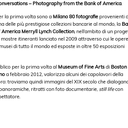
onversations – Photography from the Bank of America
.
er la prima volta sono a
Milano 80 fotografie
provenienti 
na delle più prestigiose collezioni bancarie al mondo, la
Ba
f America Merryll Lynch Collection
, nell’ambito di un proge
 mostre itineranti lanciato nel 2009 attraverso cui le oper
 musei di tutto il mondo ed esposte in oltre 50 esposizioni
blico per la prima volta al
Museum of Fine Arts
di
Boston
no
a febbraio 2012, valorizza alcuni dei capolavori della
loro: troviamo quindi immagini del XIX secolo che dialogan
o panoramiche, ritratti con foto documentarie,
still life
con
pettatore.