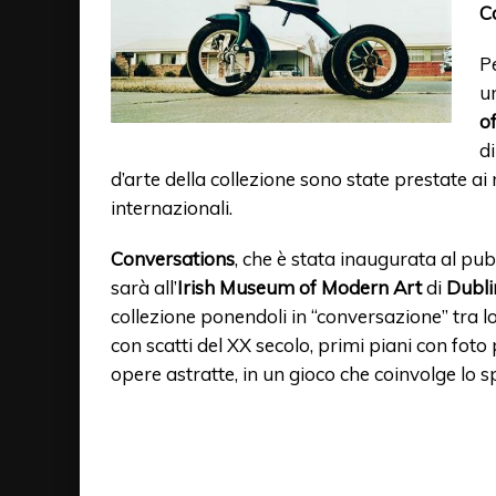
C
P
u
o
di
d’arte della collezione sono state prestate ai
internazionali.
Conversations
, che è stata inaugurata al pub
sarà all’
Irish Museum of Modern Art
di
Dubli
collezione ponendoli in “conversazione” tra 
con scatti del XX secolo, primi piani con fot
opere astratte, in un gioco che coinvolge lo s