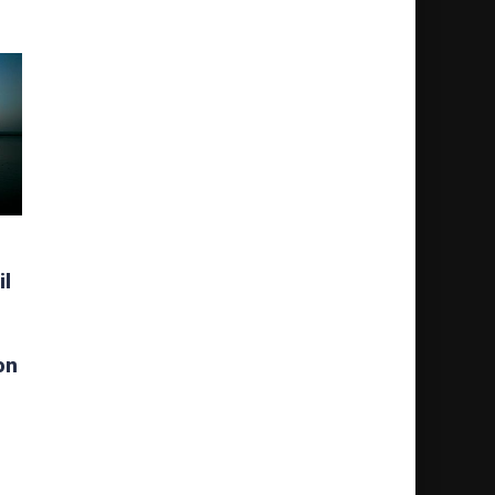
il
on