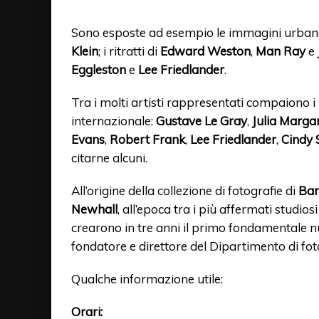
Sono esposte ad esempio le immagini urban
Klein
; i ritratti di
Edward Weston
,
Man Ray
e
Eggleston
e
Lee Friedlander
.
Tra i molti artisti rappresentati compaiono i 
internazionale:
Gustave Le Gray
,
Julia Marg
Evans
,
Robert Frank
,
Lee Friedlander
,
Cindy
citarne alcuni.
All’origine della collezione di fotografie di
Ban
Newhall
, all’epoca tra i più affermati studios
crearono in tre anni il primo fondamentale n
fondatore e direttore del Dipartimento di fot
Qualche informazione utile:
Orari: