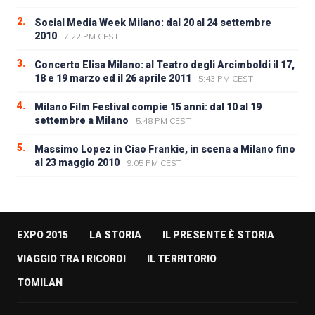
2.
Social Media Week Milano: dal 20 al 24 settembre
2010
7:22 PM CEST
3.
Concerto Elisa Milano: al Teatro degli Arcimboldi il 17,
18 e 19 marzo ed il 26 aprile 2011
5:43 PM CEST
4.
Milano Film Festival compie 15 anni: dal 10 al 19
settembre a Milano
5:48 PM CEST
5.
Massimo Lopez in Ciao Frankie, in scena a Milano fino
al 23 maggio 2010
9:05 PM CEST
EXPO 2015
LA STORIA
IL PRESENTE È STORIA
VIAGGIO TRA I RICORDI
IL TERRITORIO
TOMILAN