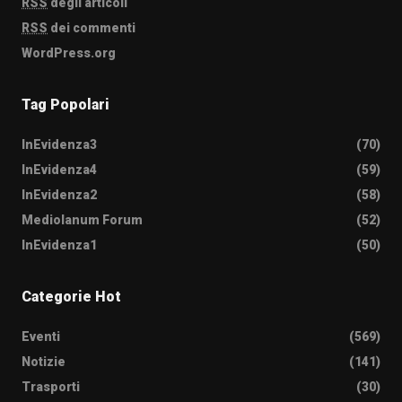
RSS
degli articoli
RSS
dei commenti
WordPress.org
Tag Popolari
InEvidenza3
(70)
InEvidenza4
(59)
InEvidenza2
(58)
Mediolanum Forum
(52)
InEvidenza1
(50)
Categorie Hot
Eventi
(569)
Notizie
(141)
Trasporti
(30)