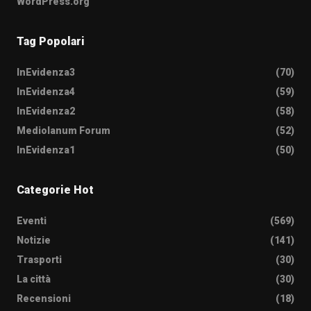
WordPress.org
Tag Popolari
InEvidenza3
(70)
InEvidenza4
(59)
InEvidenza2
(58)
Mediolanum Forum
(52)
InEvidenza1
(50)
Categorie Hot
Eventi
(569)
Notizie
(141)
Trasporti
(30)
La città
(30)
Recensioni
(18)