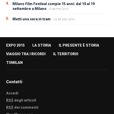
4.
Milano Film Festival compie 15 anni: dal 10 al 19
settembre a Milano
5:48 PM CEST
5.
Metti una sera in tram
10:46 AM CEST
EXPO 2015
LA STORIA
IL PRESENTE È STORIA
VIAGGIO TRA I RICORDI
IL TERRITORIO
TOMILAN
Contatti
Accedi
RSS
degli articoli
RSS
dei commenti